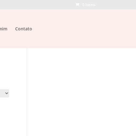
0 Items
mim
Contato