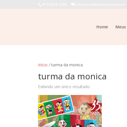
41 9 8429-3296
juliocorrea@juliocorrea.com.br
Home
Meus 
Início
/ turma da monica
turma da monica
Exibindo um único resultado