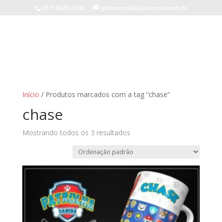
41 9 8429-3296
juliocorrea@juliocorrea.com.br
Início
/ Produtos marcados com a tag “chase”
chase
Mostrando todos os 3 resultados