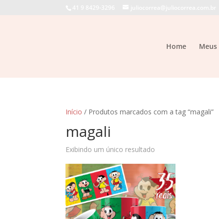
41 9 8429-3296
juliocorrea@juliocorrea.com.br
Home
Meus 
Início
/ Produtos marcados com a tag “magali”
magali
Exibindo um único resultado