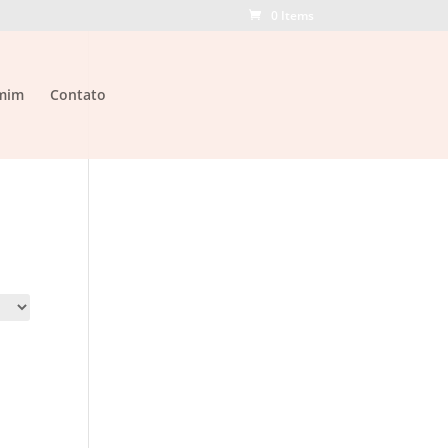
0 Items
mim
Contato