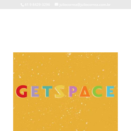
41 9 8429-3296
juliocorrea@juliocorrea.com.br