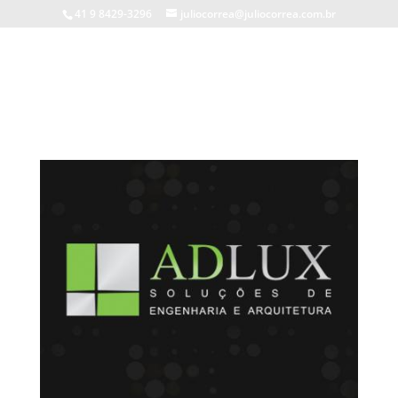
41 9 8429-3296
juliocorrea@juliocorrea.com.br