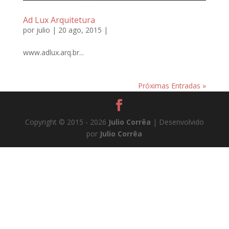
Ad Lux Arquitetura
por
julio
| 20 ago, 2015 |
www.adlux.arq.br...
Próximas Entradas »
Copyright © 2015 - 2026
Julio Corrêa
| Desenvolvido
por
Julio Corrêa