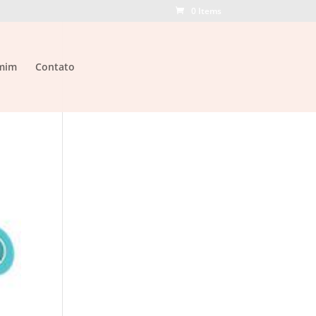
0 Items
mim
Contato