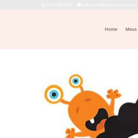
41 9 8429-3296
juliocorrea@juliocorrea.com.br
Home
Meus 