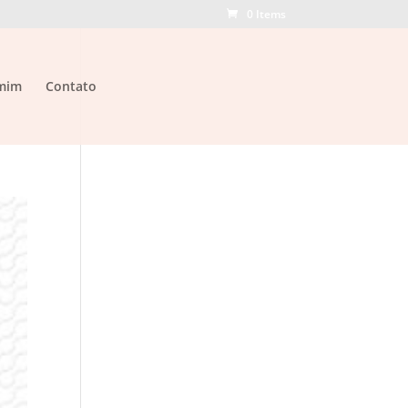
0 Items
mim
Contato