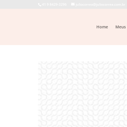
41 9 8429-3296
juliocorrea@juliocorrea.com.br
Home
Meus 