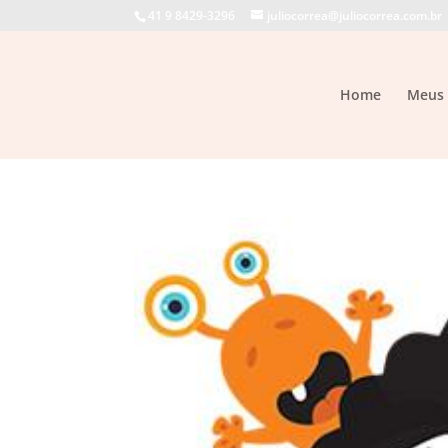
41 9 8429-3296
juliocorrea@juliocorrea.com.br
Home
Meus 