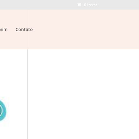
0 Items
mim
Contato