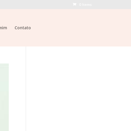
0 Items
mim
Contato