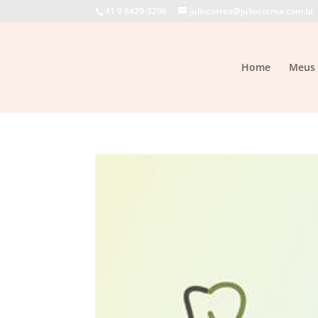
41 9 8429-3296
juliocorrea@juliocorrea.com.br
Home
Meus 